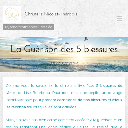
Christelle Nicolet-Thérapie
Pyschopraticienne Certifiée
La Guérison des 5 blessures
25/08/2024
Comme vous le savez, j'ai lu et relu le livre "
Les 5 blessures de
l'âme"
de Lise Bourbeau. Pour moi, c'est une pépite, un ouvrage
incontournable pour
prendre conscience de nos blessures
et
mieux
les reconnaître
lorsqu'elles sont activées.
Mais je n'avais pas bien cerné comment accéder à la guérison et en
fait, en regardant une vidéo dédiée au sujet, j'ai réalisé que je