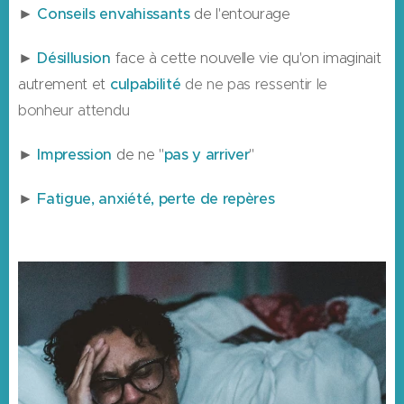
►
Conseils envahissants
de l'entourage
►
Désillusion
face à cette nouvelle vie qu'on imaginait
autrement et
culpabilité
de ne pas ressentir le
bonheur attendu
►
Impression
de ne "
pas y arriver
"
►
Fatigue, anxiété, perte de repères